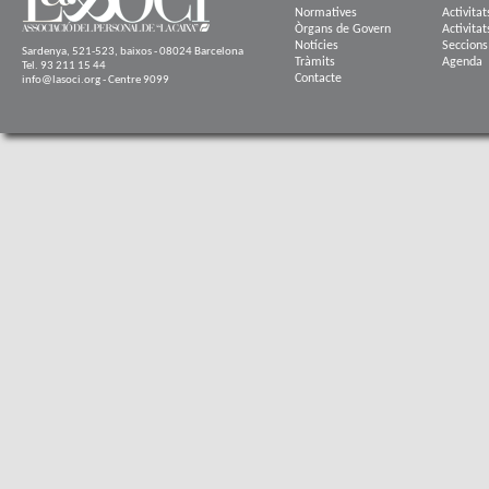
Normatives
Activitat
Òrgans de Govern
Activitat
Notícies
Seccions
Sardenya, 521-523, baixos - 08024 Barcelona
Tràmits
Agenda
Tel. 93 211 15 44
Contacte
info@lasoci.org - Centre 9099