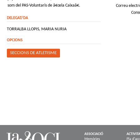
som del PAS-Voluntaris de â€œla Caixaâ€.
Correu electr
Cons
DELEGAT/DA
TORRALBA LLOPIS, MARIA NURIA
OPCIONS
SECCIONS DE ATLETISME
ASSOCIACIÓ
ACTIVIT
Memòries
Pla d'acc