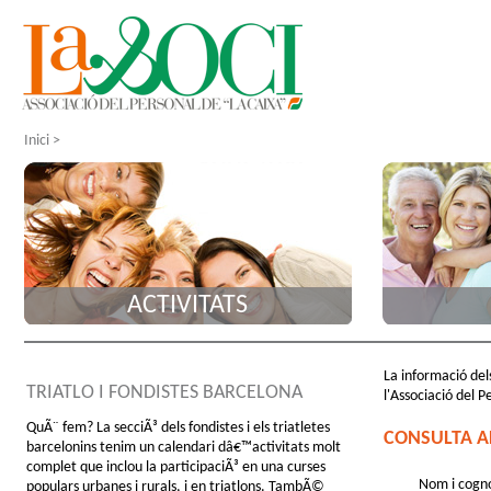
Inici
>
ACTIVITATS
La informació dels
TRIATLO I FONDISTES BARCELONA
l'Associació del P
QuÃ¨ fem? La secciÃ³ dels fondistes i els triatletes
CONSULTA A
barcelonins tenim un calendari dâ€™activitats molt
complet que inclou la participaciÃ³ en una curses
Nom i cogn
populars urbanes i rurals, i en triatlons. TambÃ©