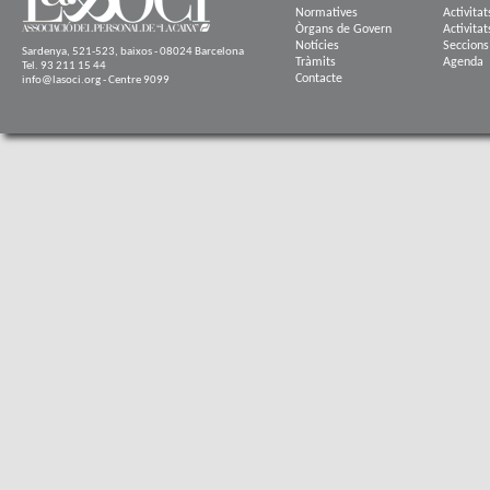
Normatives
Activitat
Òrgans de Govern
Activitat
Notícies
Seccions
Sardenya, 521-523, baixos - 08024 Barcelona
Tràmits
Agenda
Tel. 93 211 15 44
Contacte
info@lasoci.org - Centre 9099