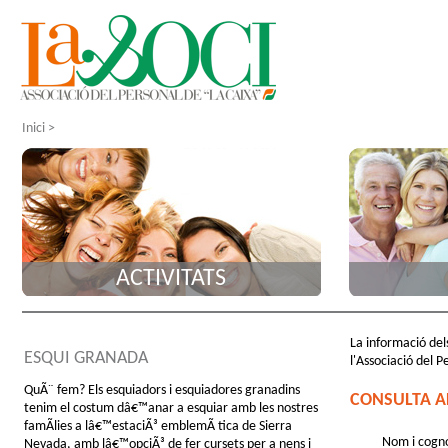
Inici
>
ACTIVITATS
La informació dels
ESQUI GRANADA
l'Associació del P
QuÃ¨ fem? Els esquiadors i esquiadores granadins
CONSULTA A
tenim el costum dâ€™anar a esquiar amb les nostres
famÃ­lies a lâ€™estaciÃ³ emblemÃ tica de Sierra
Nom i cogn
Nevada, amb lâ€™opciÃ³ de fer cursets per a nens i