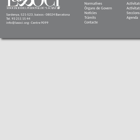
Normatives
Activitat
Òrgans de Govern
Activitat
Notícies
Seccions
Sardenya, 521-523, baixos - 08024 Barcelona
Tràmits
Agenda
Tel. 93 211 15 44
Contacte
info@lasoci.org - Centre 9099