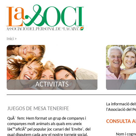
Inici
>
ACTIVITATS
La informació dels
JUEGOS DE MESA TENERIFE
l'Associació del P
QuÃ¨ fem: Hem format un grup de companys i
CONSULTA A
companyes molt animats als quals ens uneix
lâ€™aficiÃ³ pel popular joc canari del 'Envite', del
Nom i cogn
qual disputem cada any el nostre torneig social.