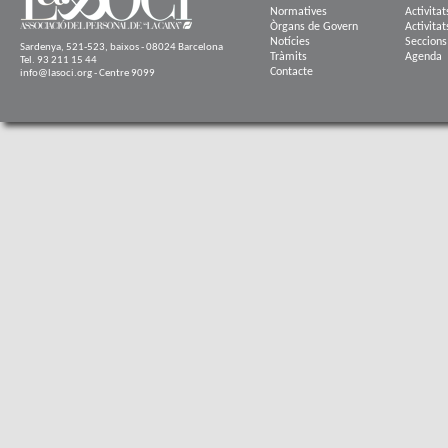
Normatives
Activitat
Òrgans de Govern
Activitat
Notícies
Seccions
Sardenya, 521-523, baixos - 08024 Barcelona
Tràmits
Agenda
Tel. 93 211 15 44
Contacte
info@lasoci.org - Centre 9099