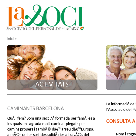
Inici
>
ACTIVITATS
La informació dels
CAMINANTS BARCELONA
l'Associació del P
QuÃ¨ fem? Som una secciÃ³ formada per famÃ­lies a
CONSULTA A
les quals ens agrada molt caminar plegats per
camins propers i tambÃ© dâ€™arreu dâ€™Europa,
Nom i cogn
a mÃ©s de fer sortides solidÃ ries a travÃ©s del