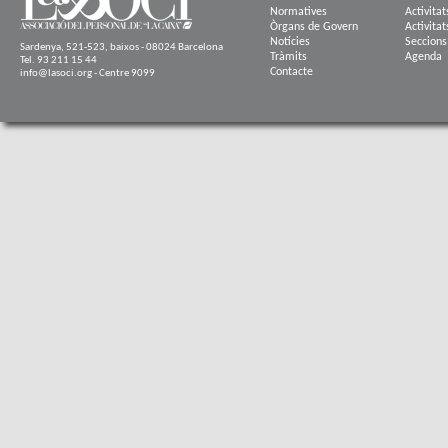
Normatives
Activitat
Òrgans de Govern
Activitat
Notícies
Seccions
Sardenya, 521-523, baixos - 08024 Barcelona
Tràmits
Agenda
Tel. 93 211 15 44
Contacte
info@lasoci.org - Centre 9099