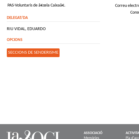
PAS-Voluntaris de â€œla Caixaâ€.
Correu electr
Cons
DELEGAT/DA
RIU VIDAL, EDUARDO
OPCIONS
SECCIONS DE SENDERISME
ASSOCIACIÓ
ACTIVIT
Memòries
Pla d'acc