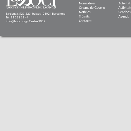
Normatives
Activitat
Òrgans de Govern
Activitat
Notícies
Seccions
Sardenya, 521-523, baixos - 08024 Barcelona
Tràmits
Agenda
Tel. 93 211 15 44
Contacte
info@lasoci.org - Centre 9099