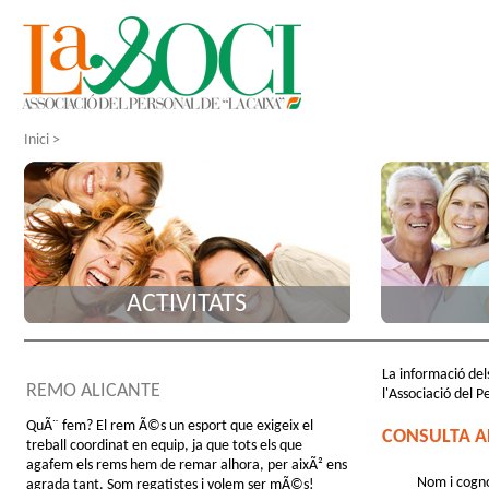
Inici
>
ACTIVITATS
La informació dels
REMO ALICANTE
l'Associació del P
QuÃ¨ fem? El rem Ã©s un esport que exigeix el
CONSULTA A
treball coordinat en equip, ja que tots els que
agafem els rems hem de remar alhora, per aixÃ² ens
Nom i cogn
agrada tant. Som regatistes i volem ser mÃ©s!