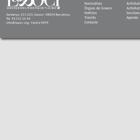
Normatives
Activitat
Òrgans de Govern
Activitat
Notícies
Seccions
Sardenya, 521-523, baixos - 08024 Barcelona
Tràmits
Agenda
Tel. 93 211 15 44
Contacte
info@lasoci.org - Centre 9099