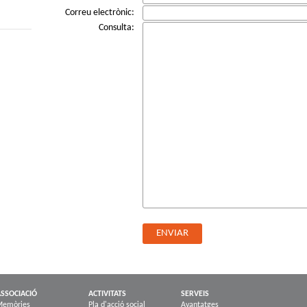
Correu electrònic:
Consulta:
SSOCIACIÓ
ACTIVITATS
SERVEIS
Memòries
Pla d'acció social
Avantatges