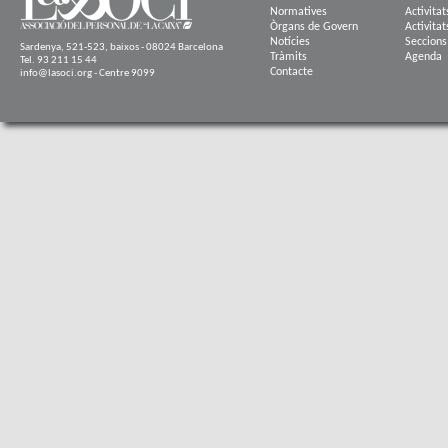
Normatives
Activitat
Òrgans de Govern
Activitat
Notícies
Seccions
Sardenya, 521-523, baixos - 08024 Barcelona
Tràmits
Agenda
Tel. 93 211 15 44
Contacte
info@lasoci.org - Centre 9099