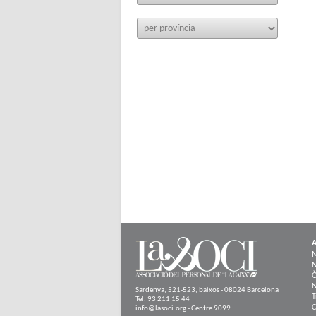
A
N
Ò
N
Sardenya, 521-523, baixos - 08024 Barcelona
T
Tel. 93 211 15 44
C
info@lasoci.org - Centre 9099