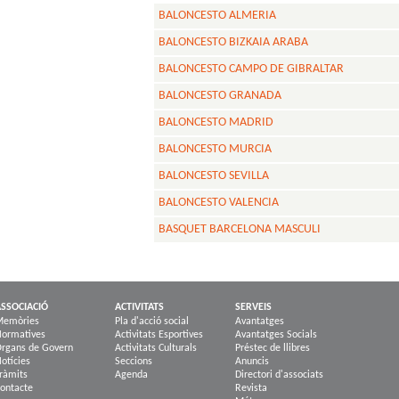
BALONCESTO ALMERIA
BALONCESTO BIZKAIA ARABA
BALONCESTO CAMPO DE GIBRALTAR
BALONCESTO GRANADA
BALONCESTO MADRID
BALONCESTO MURCIA
BALONCESTO SEVILLA
BALONCESTO VALENCIA
BASQUET BARCELONA MASCULI
SSOCIACIÓ
ACTIVITATS
SERVEIS
Memòries
Pla d'acció social
Avantatges
ormatives
Activitats Esportives
Avantatges Socials
rgans de Govern
Activitats Culturals
Préstec de llibres
otícies
Seccions
Anuncis
ràmits
Agenda
Directori d'associats
ontacte
Revista