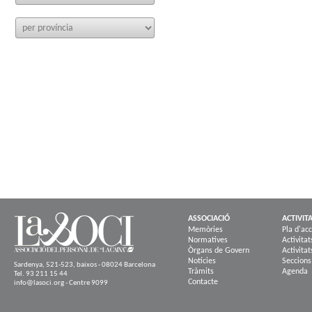
ASSOCIACIÓ
ACTIVIT
Memòries
Pla d'acc
Normatives
Activitat
Òrgans de Govern
Activitat
Notícies
Seccions
Sardenya, 521-523, baixos - 08024 Barcelona
Tràmits
Agenda
Tel. 93 211 15 44
Contacte
info@lasoci.org - Centre 9099