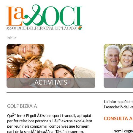
Inici
>
ACTIVITATS
La informació dels
GOLF BIZKAIA
l'Associació del P
QuÃ¨ fem? El golf Ã©s un esport tranquil, apropiat
CONSULTA A
per fer relacions personals i lâ€™excusa excelÂ·lent
per reunir els companys i companyes que formem
Nom i cogn
part de la secciÃ³ biscaÃ¯na. Tâ€™hi esperem.