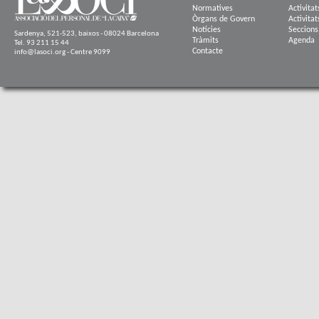
Normatives
Activitat
Òrgans de Govern
Activitat
Notícies
Seccions
Sardenya, 521-523, baixos - 08024 Barcelona
Tràmits
Agenda
Tel. 93 211 15 44
Contacte
info@lasoci.org - Centre 9099