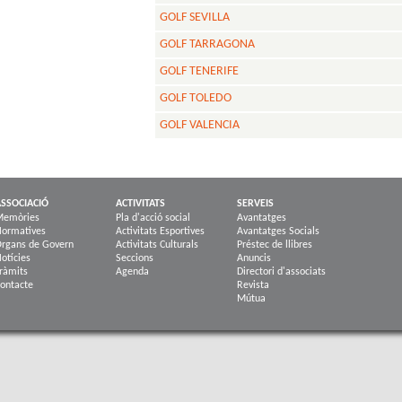
GOLF SEVILLA
GOLF TARRAGONA
GOLF TENERIFE
GOLF TOLEDO
GOLF VALENCIA
SSOCIACIÓ
ACTIVITATS
SERVEIS
Memòries
Pla d'acció social
Avantatges
ormatives
Activitats Esportives
Avantatges Socials
rgans de Govern
Activitats Culturals
Préstec de llibres
otícies
Seccions
Anuncis
ràmits
Agenda
Directori d'associats
ontacte
Revista
Mútua