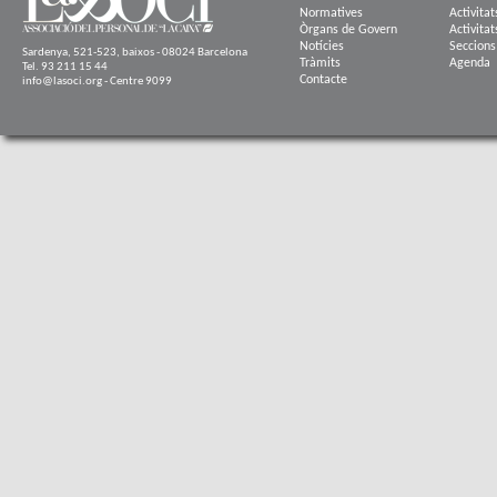
Normatives
Activitat
Òrgans de Govern
Activitat
Notícies
Seccions
Sardenya, 521-523, baixos - 08024 Barcelona
Tràmits
Agenda
Tel. 93 211 15 44
Contacte
info@lasoci.org - Centre 9099